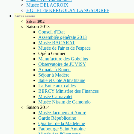
Musée DELACROIX
HOTEL de KERGOLAY LANGSDORFF
Autres saisons
Saison 2012
Saison 2013
Conseil d'Etat
Assemblée générale 2013
Musée BACARAT
Musée de l'air et de l'espace
Opéra Garnier
Manufacture des Gobelins
Observatoire de JUVISY
Armada à Rouen
Séjour à Madère
Italie et Cote Almafitaine
La Butte aux cailles
BERCY Ministère des Finances
Musée Carnavalet
Musée Nissim de Camondo
Saison 2014
Musée Jacquemart André
Garde Républicaine
Quartier de la Madeleine
Faubourge Saint Antoine