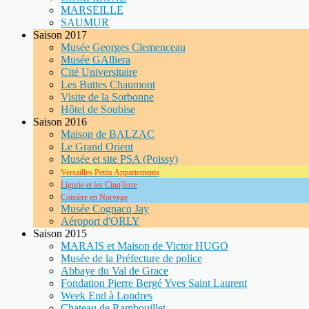
MARSEILLE
SAUMUR
Saison 2017
Musée Georges Clemenceau
Musée GAlliera
Cité Universitaire
Les Buttes Chaumont
Visite de la Sorbonne
Hôtel de Soubise
Saison 2016
Maison de BALZAC
Le Grand Orient
Musée et site PSA (Poissy)
Versailles Petits Appartements
Ligurie et les CinqTerre
Coisière en Norvege
Musée Cognacq Jay
Aéroport d'ORLY
Saison 2015
MARAIS et Maison de Victor HUGO
Musée de la Préfecture de police
Abbaye du Val de Grace
Fondation Pierre Bergé Yves Saint Laurent
Week End à Londres
Chateau de Rambouillet