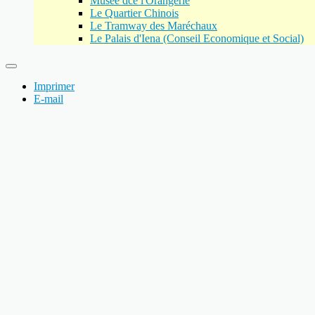
Musée dce l'Orangerie
Le Quartier Chinois
Le Tramway des Maréchaux
Le Palais d'Iena (Conseil Economique et Social)
Imprimer
E-mail