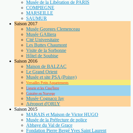
Musée de la Libération de PARIS
COMPIEGNE
MARSEILLE
SAUMUR
Saison 2017
Musée Georges Clemenceau
Musée GAlliera
Cité Universitaire
Les Buttes Chaumont
Visite de la Sorbonne
Hôtel de Soubise
Saison 2016
Maison de BALZAC
Le Grand Orient
Musée et site PSA (Poissy)
Versailles Petits Appartements
Ligurie et les CinqTerre
Coisière en Norvege
Musée Cognacq Jay
Aéroport d'ORLY
Saison 2015
MARAIS et Maison de Victor HUGO
Musée de la Préfecture de police
Abbaye du Val de Grace
Fondation Pierre Bergé Yves Saint Laurent