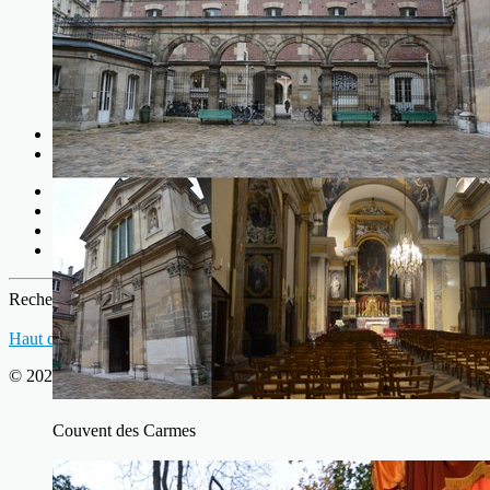
Précédent
Suivant
Vous êtes ici :
Accueil
Saison 2025
Sortires Culturelles 2024
Rechercher
Haut de page
© 2026 IMAGES & DECOUVERTES
Couvent des Carmes