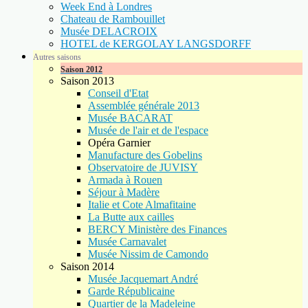
Week End à Londres
Chateau de Rambouillet
Musée DELACROIX
HOTEL de KERGOLAY LANGSDORFF
Autres saisons
Saison 2012
Saison 2013
Conseil d'Etat
Assemblée générale 2013
Musée BACARAT
Musée de l'air et de l'espace
Opéra Garnier
Manufacture des Gobelins
Observatoire de JUVISY
Armada à Rouen
Séjour à Madère
Italie et Cote Almafitaine
La Butte aux cailles
BERCY Ministère des Finances
Musée Carnavalet
Musée Nissim de Camondo
Saison 2014
Musée Jacquemart André
Garde Républicaine
Quartier de la Madeleine